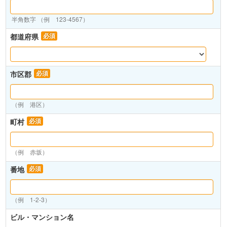
半角数字 （例 123-4567）
都道府県
必須
市区郡
必須
（例 港区）
町村
必須
（例 赤坂）
番地
必須
（例 1-2-3）
ビル・マンション名