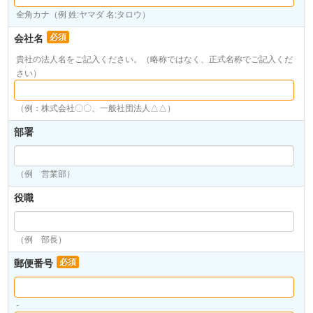
全角カナ（例 姓:ヤマダ 名:タロウ）
会社名
必須
貴社の法人名をご記入ください。（略称ではなく、正式名称でご記入くだ
さい）
（例：株式会社〇〇、一般社団法人△△）
部署
（例 営業部）
役職
（例 部長）
郵便番号
必須
-