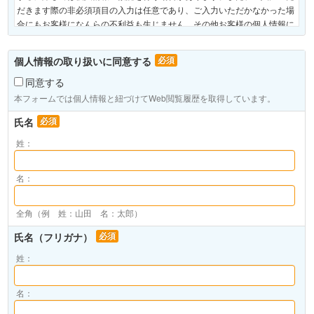
だきます際の非必須項目の入力は任意であり、ご入力いただかなかった場
合にもお客様になんらの不利益も生じません。その他お客様の個人情報に
関する利用目的の通知・開示・訂正・追加・削除・利用停止・消去・第三
者への提供の停止のご依頼、及びその窓口等、当社の個人情報の取扱いに
個人情報の取り扱いに同意する
必須
つきましては、ネットラーニング「個人情報保護ポリシー」をご参照くだ
さい。
同意する
本フォームでは個人情報と紐づけてWeb閲覧履歴を取得しています。
個人情報管理責任者 株式会社ネットラーニング 代表取締役会長 岸田
氏名
必須
努
姓：
名：
全角（例 姓：山田 名：太郎）
氏名（フリガナ）
必須
姓：
名：