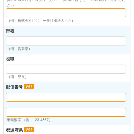
さい）
（例：株式会社〇〇、一般社団法人△△）
部署
（例 営業部）
役職
（例 部長）
郵便番号
必須
-
半角数字 （例 123-4567）
都道府県
必須