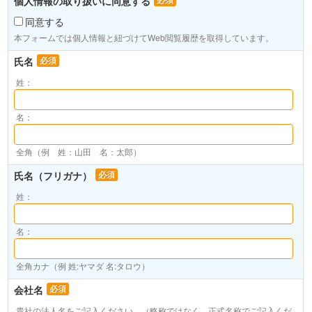
個人情報の取り扱いに同意する
あり、ご入力いただかなかった場合にもお客様になんらの不利益も生じま
せん。その他お客様の個人情報に関する利用目的の通知・開示・訂正・追
同意する
加・削除・利用停止・消去・第三者への提供の停止のご依頼、及びその窓
本フォームでは個人情報と紐づけてWeb閲覧履歴を取得しています。
口等、当社の個人情報の取扱いにつきましては、「ネットラーニング個人
氏名
必須
情報保護ポリシー」をご参照ください。
姓：
個人情報管理責任者 株式会社ネットラーニング 代表取締役会長 岸田
努
名：
全角（例 姓：山田 名：太郎）
氏名（フリガナ）
必須
姓：
名：
全角カナ（例 姓:ヤマダ 名:タロウ）
会社名
必須
貴社の法人名をご記入ください。（略称ではなく、正式名称でご記入くだ