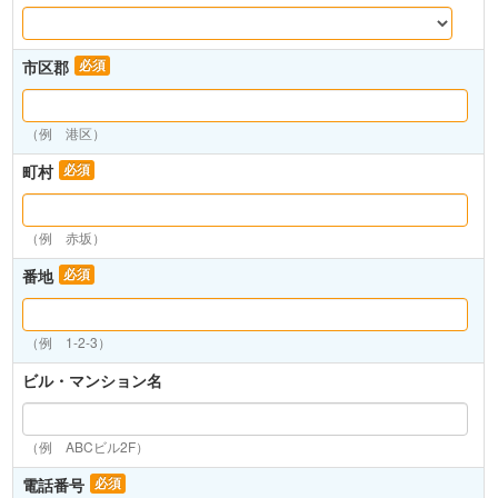
市区郡
必須
（例 港区）
町村
必須
（例 赤坂）
番地
必須
（例 1-2-3）
ビル・マンション名
（例 ABCビル2F）
電話番号
必須